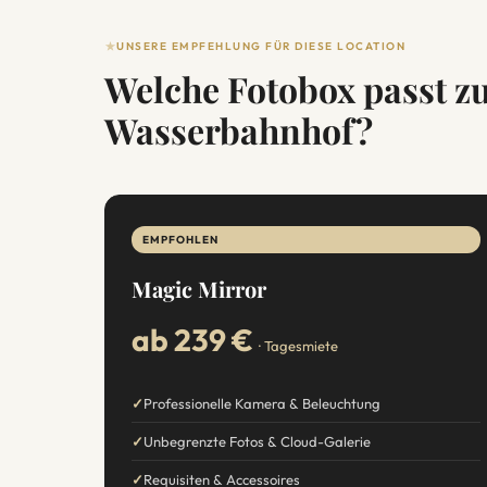
UNSERE EMPFEHLUNG FÜR DIESE LOCATION
Welche Fotobox passt z
Wasserbahnhof?
EMPFOHLEN
Magic Mirror
ab 239 €
· Tagesmiete
Professionelle Kamera & Beleuchtung
Unbegrenzte Fotos & Cloud-Galerie
Requisiten & Accessoires