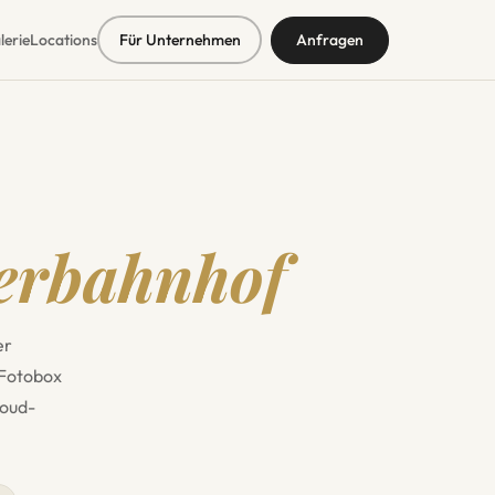
lerie
Locations
Für Unternehmen
Anfragen
erbahnhof
er
 Fotobox
loud-