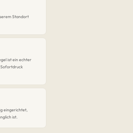
nserem Standort
el ist ein echter
 Sofortdruck
g eingerichtet,
glich ist.