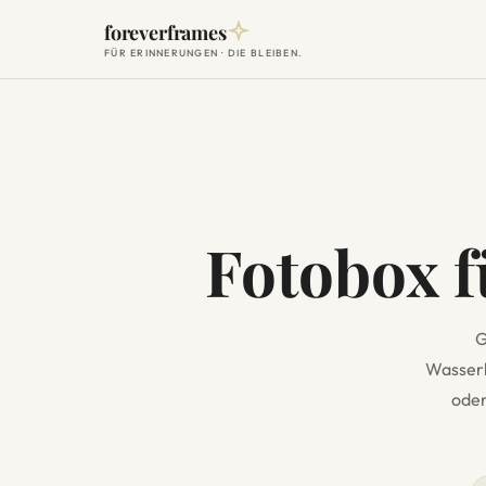
foreverframes
FÜR ERINNERUNGEN · DIE BLEIBEN.
Fotobox 
G
Wasserb
oder