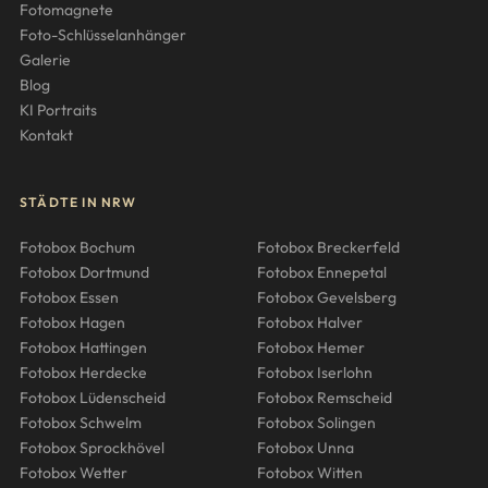
Fotomagnete
Foto-Schlüsselanhänger
Galerie
Blog
KI Portraits
Kontakt
STÄDTE IN NRW
Fotobox Bochum
Fotobox Breckerfeld
Fotobox Dortmund
Fotobox Ennepetal
Fotobox Essen
Fotobox Gevelsberg
Fotobox Hagen
Fotobox Halver
Fotobox Hattingen
Fotobox Hemer
Fotobox Herdecke
Fotobox Iserlohn
Fotobox Lüdenscheid
Fotobox Remscheid
Fotobox Schwelm
Fotobox Solingen
Fotobox Sprockhövel
Fotobox Unna
Fotobox Wetter
Fotobox Witten